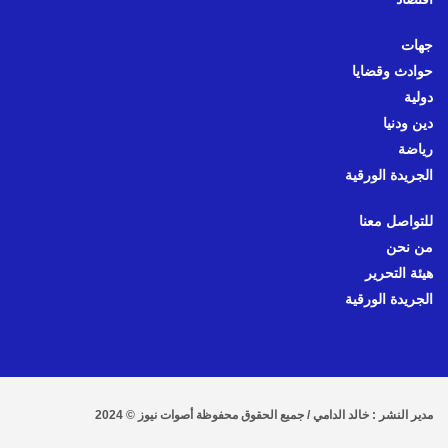
جهات
حوادث وقضايا
دولية
دين ودنيا
رياضة
الجريدة الورقية
للتواصل معنا
من نحن
هيئة التحرير
الجريدة الورقية
مدير النشر : خالد الدامي / جميع الحقوق محفوظة أصوات نيوز © 2024