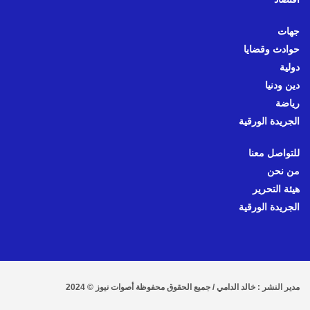
جهات
حوادث وقضايا
دولية
دين ودنيا
رياضة
الجريدة الورقية
للتواصل معنا
من نحن
هيئة التحرير
الجريدة الورقية
مدير النشر : خالد الدامي / جميع الحقوق محفوظة أصوات نيوز © 2024