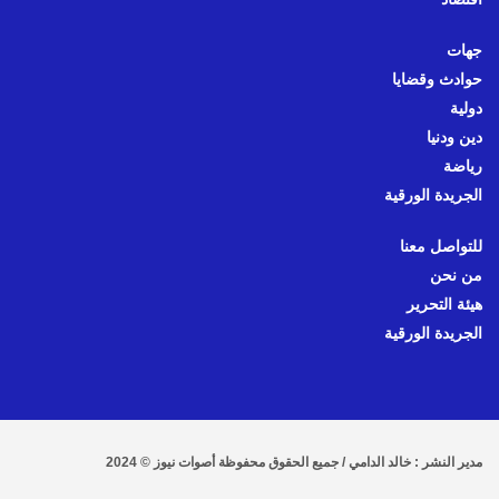
جهات
حوادث وقضايا
دولية
دين ودنيا
رياضة
الجريدة الورقية
للتواصل معنا
من نحن
هيئة التحرير
الجريدة الورقية
مدير النشر : خالد الدامي / جميع الحقوق محفوظة أصوات نيوز © 2024