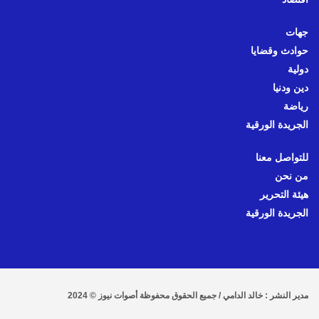
جهات
حوادث وقضايا
دولية
دين ودنيا
رياضة
الجريدة الورقية
للتواصل معنا
من نحن
هيئة التحرير
الجريدة الورقية
مدير النشر : خالد الدامي / جميع الحقوق محفوظة أصوات نيوز © 2024