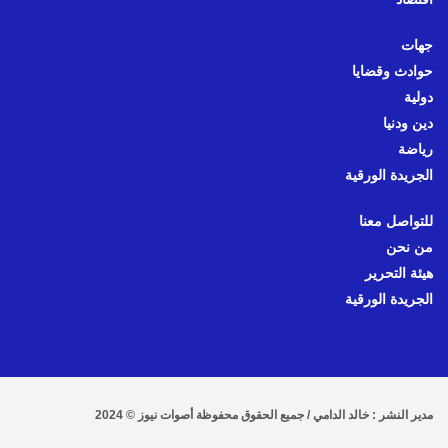
جهات
حوادث وقضايا
دولية
دين ودنيا
رياضة
الجريدة الورقية
للتواصل معنا
من نحن
هيئة التحرير
الجريدة الورقية
مدير النشر : خالد الدامي / جميع الحقوق محفوظة أصوات نيوز © 2024