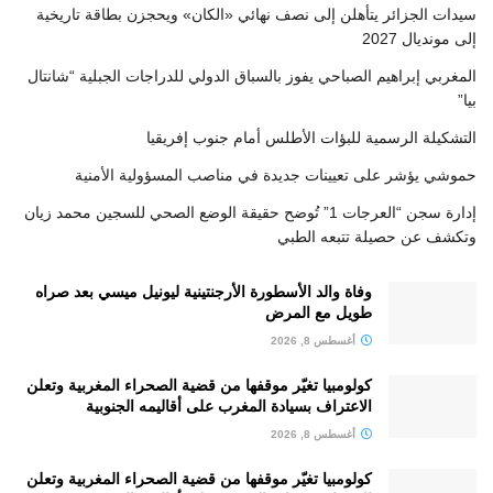
سيدات الجزائر يتأهلن إلى نصف نهائي «الكان» ويحجزن بطاقة تاريخية
إلى مونديال 2027
المغربي إبراهيم الصباحي يفوز بالسباق الدولي للدراجات الجبلية “شانتال
بيا”
التشكيلة الرسمية للبؤات الأطلس أمام جنوب إفريقيا
حموشي يؤشر على تعيينات جديدة في مناصب المسؤولية الأمنية
إدارة سجن “العرجات 1” تُوضح حقيقة الوضع الصحي للسجين محمد زيان
وتكشف عن حصيلة تتبعه الطبي
وفاة والد الأسطورة الأرجنتينية ليونيل ميسي بعد صراه
طويل مع المرض
أغسطس 8, 2026
كولومبيا تغيّر موقفها من قضية الصحراء المغربية وتعلن
الاعتراف بسيادة المغرب على أقاليمه الجنوبية
أغسطس 8, 2026
كولومبيا تغيّر موقفها من قضية الصحراء المغربية وتعلن