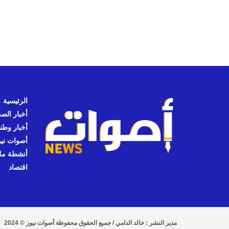
الرئيسية
أخبار الص
أخبار وطن
أصوات نيوز
أنشطة مل
اقتصاد
مدير النشر : خالد الدامي / جميع الحقوق محفوظة أصوات نيوز © 2024