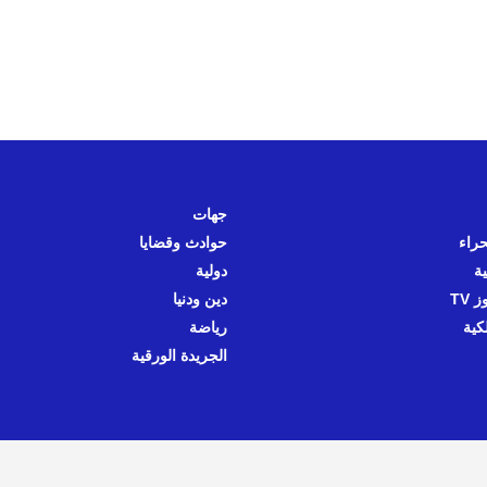
جهات
حراء
حوادث وقضايا
ية
دولية
 TV
دين ودنيا
كية
رياضة
الجريدة الورقية