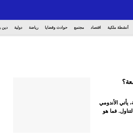
أنشطة ملكية
اقتصاد
مجتمع
حوادث وقضايا
رياضة
دولية
دين و
عة؟
، يأتي الأندومي
ناول. فما هو