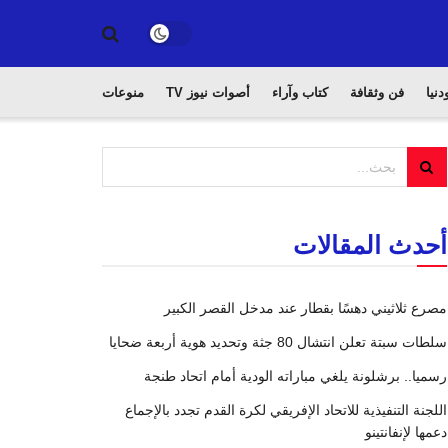
دنيا
فن وثقافة
كتاب وآراء
أصوات نيوز TV
منوعات
أحدث المقالات
مصرع ثلاثيني دهسًا بقطار عند مدخل القصر الكبير
سلطات سبتة تعلن انتشال 80 جثة وتحديد هوية أربعة ضحايا
رسميا.. برشلونة يلغي مباراته الودية أمام اتحاد طنجة
اللجنة التنفيذية للاتحاد الإفريقي لكرة القدم تجدد بالإجماع
دعمها لإنفانتينو