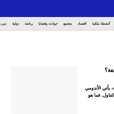
أنشطة ملكية
اقتصاد
مجتمع
حوادث وقضايا
رياضة
دولية
دين و
عة؟
، يأتي الأندومي
ناول. فما هو