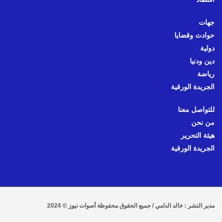
جهات
حوادث وقضايا
دولية
دين ودنيا
رياضة
الجريدة الورقية
للتواصل معنا
من نحن
هيئة التحرير
الجريدة الورقية
مدير النشر : خالد الدامي / جميع الحقوق محفوظة أصوات نيوز © 2024