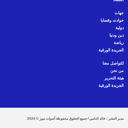
جهات
حوادث وقضايا
دولية
دين ودنيا
رياضة
الجريدة الورقية
للتواصل معنا
من نحن
هيئة التحرير
الجريدة الورقية
مدير النشر : خالد الدامي / جميع الحقوق محفوظة أصوات نيوز © 2024