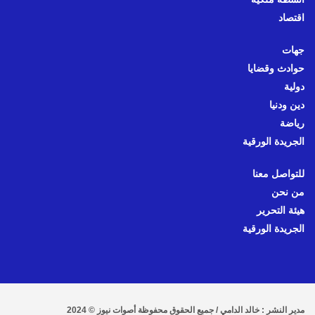
اقتصاد
جهات
حوادث وقضايا
دولية
دين ودنيا
رياضة
الجريدة الورقية
للتواصل معنا
من نحن
هيئة التحرير
الجريدة الورقية
مدير النشر : خالد الدامي / جميع الحقوق محفوظة أصوات نيوز © 2024