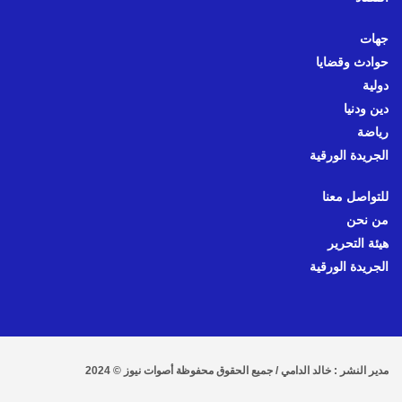
جهات
حوادث وقضايا
دولية
دين ودنيا
رياضة
الجريدة الورقية
للتواصل معنا
من نحن
هيئة التحرير
الجريدة الورقية
مدير النشر : خالد الدامي / جميع الحقوق محفوظة أصوات نيوز © 2024