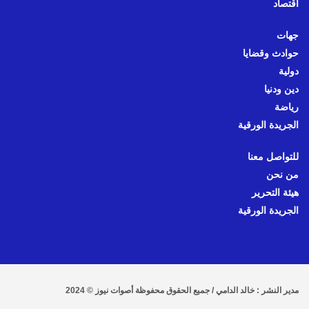
اقتصاد
جهات
حوادث وقضايا
دولية
دين ودنيا
رياضة
الجريدة الورقية
للتواصل معنا
من نحن
هيئة التحرير
الجريدة الورقية
مدير النشر : خالد الدامي / جميع الحقوق محفوظة أصوات نيوز © 2024