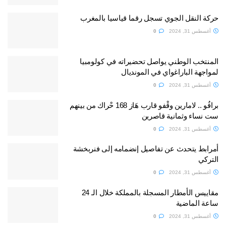
حركة النقل الجوي تسجل رقما قياسيا بالمغرب
أغسطس 31, 2024
0
المنتخب الوطني يواصل تحضيراته في كولومبيا
لمواجهة الباراغواي في المونديال
أغسطس 31, 2024
0
برافُو .. لامارين وقْفو قارب هَاز 168 حْراك من بينهم
ست نساء وثمانية قاصرين
أغسطس 31, 2024
0
أمرابط يتحدث عن تفاصيل إنضمامه إلى فنربخشة
التركي
أغسطس 31, 2024
0
مقاييس الأمطار المسجلة بالمملكة خلال الـ 24
ساعة الماضية
أغسطس 31, 2024
0