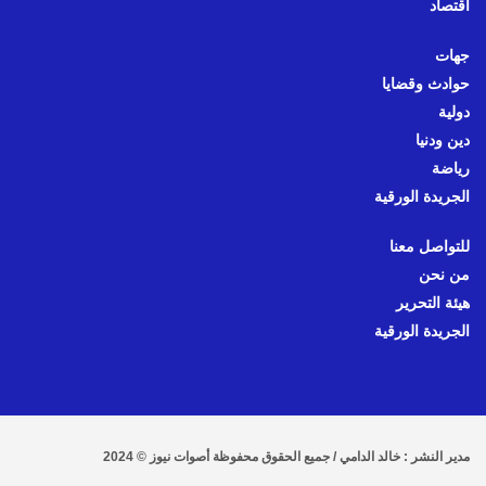
اقتصاد
جهات
حوادث وقضايا
دولية
دين ودنيا
رياضة
الجريدة الورقية
للتواصل معنا
من نحن
هيئة التحرير
الجريدة الورقية
مدير النشر : خالد الدامي / جميع الحقوق محفوظة أصوات نيوز © 2024