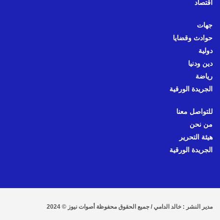
اقتصاد
جهات
حوادث وقضايا
دولية
دين ودنيا
رياضة
الجريدة الورقية
للتواصل معنا
من نحن
هيئة التحرير
الجريدة الورقية
مدير النشر : خالد الدامي / جميع الحقوق محفوظة أصوات نيوز © 2024