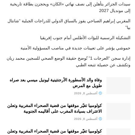
سيدات الجزائر يتأهلن إلى نصف نهائي «الكان» ويحجزن بطاقة تاريخية
إلى مونديال 2027
المغربي إبراهيم الصباحي يفوز بالسباق الدولي للدراجات الجبلية “شانتال
بيا”
التشكيلة الرسمية للبؤات الأطلس أمام جنوب إفريقيا
حموشي يؤشر على تعيينات جديدة في مناصب المسؤولية الأمنية
إدارة سجن “العرجات 1” تُوضح حقيقة الوضع الصحي للسجين محمد زيان
وتكشف عن حصيلة تتبعه الطبي
وفاة والد الأسطورة الأرجنتينية ليونيل ميسي بعد صراه
طويل مع المرض
أغسطس 8, 2026
كولومبيا تغيّر موقفها من قضية الصحراء المغربية وتعلن
الاعتراف بسيادة المغرب على أقاليمه الجنوبية
أغسطس 8, 2026
كولومبيا تغيّر موقفها من قضية الصحراء المغربية وتعلن