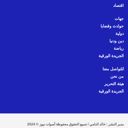
اقتصاد
جهات
حوادث وقضايا
دولية
دين ودنيا
رياضة
الجريدة الورقية
للتواصل معنا
من نحن
هيئة التحرير
الجريدة الورقية
مدير النشر : خالد الدامي / جميع الحقوق محفوظة أصوات نيوز © 2024