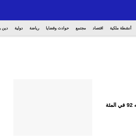
أنشطة ملكية
اقتصاد
مجتمع
حوادث وقضايا
رياضة
دولية
دين و
أصوات نيوز/ رغم أن البطيخ يحتوي على ما نسبته 92 في المئة