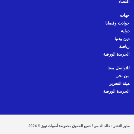
اقتصاد
جهات
حوادث وقضايا
دولية
دين ودنيا
رياضة
الجريدة الورقية
للتواصل معنا
من نحن
هيئة التحرير
الجريدة الورقية
مدير النشر : خالد الدامي / جميع الحقوق محفوظة أصوات نيوز © 2024