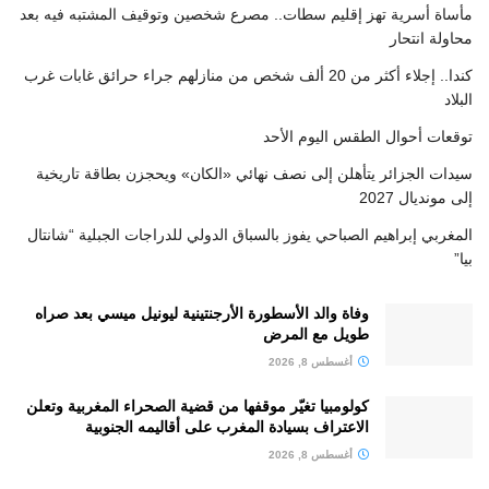
مأساة أسرية تهز إقليم سطات.. مصرع شخصين وتوقيف المشتبه فيه بعد
محاولة انتحار
كندا.. إجلاء أكثر من 20 ألف شخص من منازلهم جراء حرائق غابات غرب
البلاد
توقعات أحوال الطقس اليوم الأحد
سيدات الجزائر يتأهلن إلى نصف نهائي «الكان» ويحجزن بطاقة تاريخية
إلى مونديال 2027
المغربي إبراهيم الصباحي يفوز بالسباق الدولي للدراجات الجبلية “شانتال
بيا”
وفاة والد الأسطورة الأرجنتينية ليونيل ميسي بعد صراه
طويل مع المرض
أغسطس 8, 2026
كولومبيا تغيّر موقفها من قضية الصحراء المغربية وتعلن
الاعتراف بسيادة المغرب على أقاليمه الجنوبية
أغسطس 8, 2026