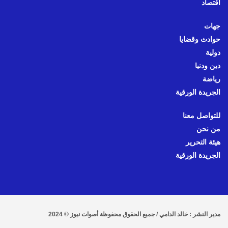
اقتصاد
جهات
حوادث وقضايا
دولية
دين ودنيا
رياضة
الجريدة الورقية
للتواصل معنا
من نحن
هيئة التحرير
الجريدة الورقية
مدير النشر : خالد الدامي / جميع الحقوق محفوظة أصوات نيوز © 2024