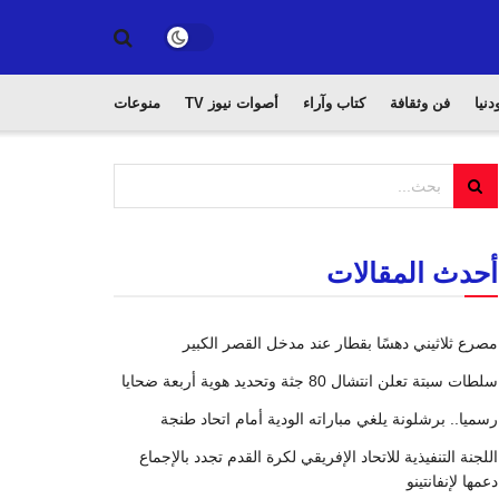
دنيا
فن وثقافة
كتاب وآراء
أصوات نيوز TV
منوعات
أحدث المقالات
مصرع ثلاثيني دهسًا بقطار عند مدخل القصر الكبير
سلطات سبتة تعلن انتشال 80 جثة وتحديد هوية أربعة ضحايا
رسميا.. برشلونة يلغي مباراته الودية أمام اتحاد طنجة
اللجنة التنفيذية للاتحاد الإفريقي لكرة القدم تجدد بالإجماع
دعمها لإنفانتينو