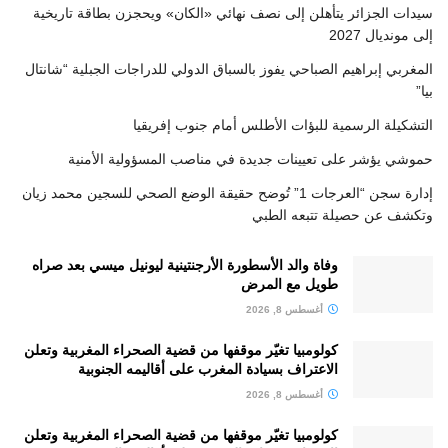
سيدات الجزائر يتأهلن إلى نصف نهائي «الكان» ويحجزن بطاقة تاريخية
إلى مونديال 2027
المغربي إبراهيم الصباحي يفوز بالسباق الدولي للدراجات الجبلية “شانتال
بيا”
التشكيلة الرسمية للبؤات الأطلس أمام جنوب إفريقيا
حموشي يؤشر على تعيينات جديدة في مناصب المسؤولية الأمنية
إدارة سجن “العرجات 1” تُوضح حقيقة الوضع الصحي للسجين محمد زيان
وتكشف عن حصيلة تتبعه الطبي
وفاة والد الأسطورة الأرجنتينية ليونيل ميسي بعد صراه
طويل مع المرض
أغسطس 8, 2026
كولومبيا تغيّر موقفها من قضية الصحراء المغربية وتعلن
الاعتراف بسيادة المغرب على أقاليمه الجنوبية
أغسطس 8, 2026
كولومبيا تغيّر موقفها من قضية الصحراء المغربية وتعلن