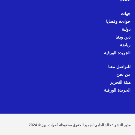
جهات
حوادث وقضايا
دولية
دين ودنيا
رياضة
الجريدة الورقية
للتواصل معنا
من نحن
هيئة التحرير
الجريدة الورقية
مدير النشر : خالد الدامي / جميع الحقوق محفوظة أصوات نيوز © 2024