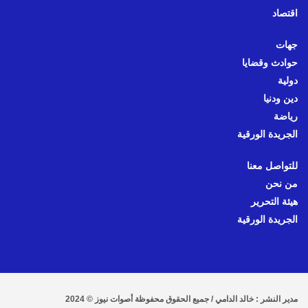
اقتصاد
جهات
حوادث وقضايا
دولية
دين ودنيا
رياضة
الجريدة الورقية
للتواصل معنا
من نحن
هيئة التحرير
الجريدة الورقية
مدير النشر : خالد الدامي / جميع الحقوق محفوظة أصوات نيوز © 2024