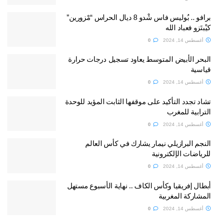
برافو .. بُوليس فاس شْدو 8 ديال الحراس “مْزورين”
كيْبتَزو فعباد الله
أغسطس 14, 2024
0
البحر الأبيض المتوسط يعاود تسجيل درجات حرارة
قياسية
أغسطس 14, 2024
0
تشاد تجدد التأكيد على موقفها الثابت المؤيد للوحدة
الترابية للمغرب
أغسطس 14, 2024
0
النجم البرازيلي نيمار يشارك في كأس العالم
للرياضات الإلكترونية
أغسطس 14, 2024
0
أبطال إفريقيا وكأس الكاف .. نهاية الأسبوع مستهل
المشاركة المغربية
أغسطس 14, 2024
0