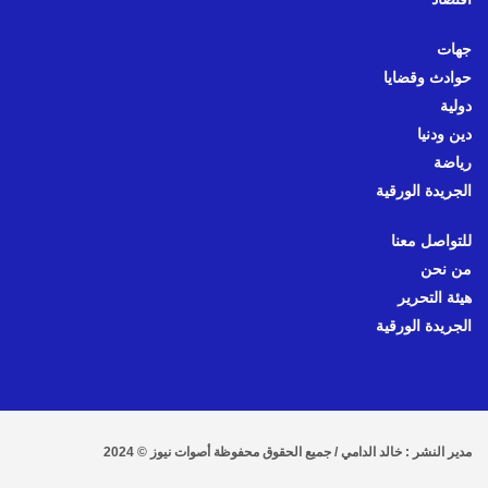
جهات
حوادث وقضايا
دولية
دين ودنيا
رياضة
الجريدة الورقية
للتواصل معنا
من نحن
هيئة التحرير
الجريدة الورقية
مدير النشر : خالد الدامي / جميع الحقوق محفوظة أصوات نيوز © 2024