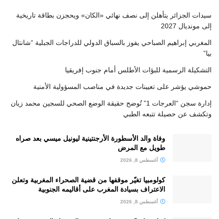
سيدات الجزائر يتأهلن إلى نصف نهائي «الكان» ويحجزن بطاقة تاريخية
إلى مونديال 2027
المغربي إبراهيم الصباحي يفوز بالسباق الدولي للدراجات الجبلية “شانتال
بيا”
التشكيلة الرسمية للبؤات الأطلس أمام جنوب إفريقيا
حموشي يؤشر على تعيينات جديدة في مناصب المسؤولية الأمنية
إدارة سجن “العرجات 1” تُوضح حقيقة الوضع الصحي للسجين محمد زيان
وتكشف عن حصيلة تتبعه الطبي
وفاة والد الأسطورة الأرجنتينية ليونيل ميسي بعد صراه
طويل مع المرض
أغسطس 8, 2026
كولومبيا تغيّر موقفها من قضية الصحراء المغربية وتعلن
الاعتراف بسيادة المغرب على أقاليمه الجنوبية
أغسطس 8, 2026