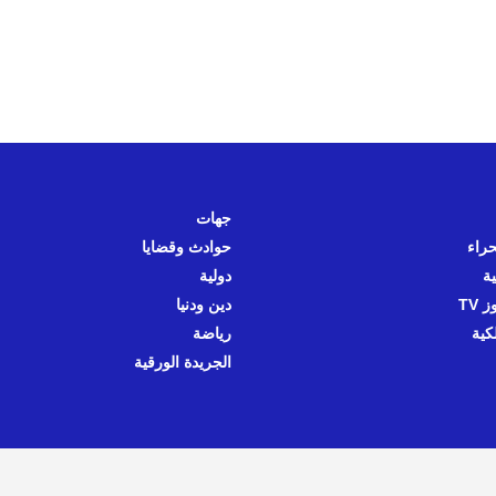
جهات
حراء
حوادث وقضايا
ية
دولية
 TV
دين ودنيا
كية
رياضة
الجريدة الورقية