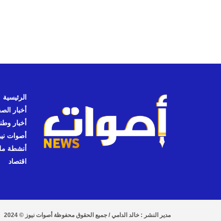
الرئيسية
أخبار الص
أخبار وطن
أصوات نيوز
أنشطة مل
اقتصاد
مدير النشر : خالد الدامي / جميع الحقوق محفوظة أصوات نيوز © 2024