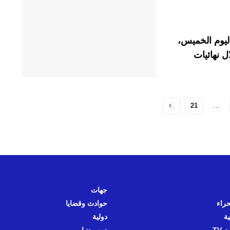
اليوم الخميس،
 التسلل شبه الآلي (SAOT) خلال نهائيات
21
…
جهات
حراء
حوادث وقضايا
ية
دولية
 TV
دين ودنيا