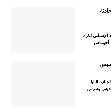
ادثة
 الإسباني لكرة
س أخوماش،
رنسيس
نازة البابا
لقديس بطرس