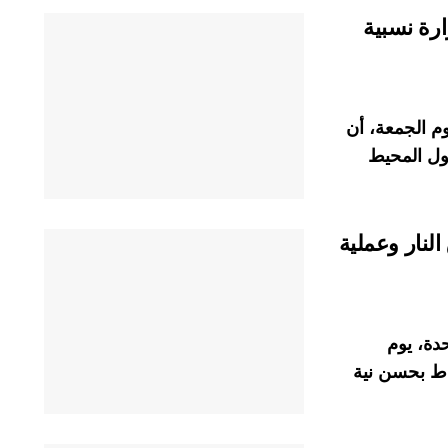
رة نسبية
يوم الجمعة، أن
ول المحيط
لنار وعملية
دة، يوم
اط بحسن نية