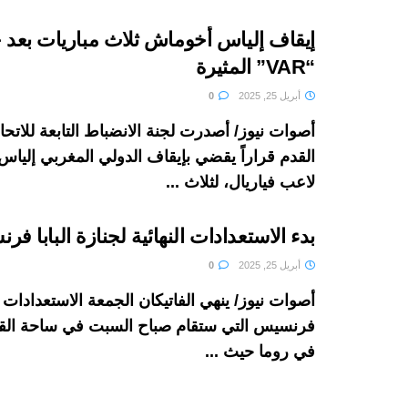
إيقاف إلياس أخوماش ثلاث مباريات بعد ح
“VAR” المثيرة
أبريل 25, 2025
0
أصوات نيوز/ أصدرت لجنة الانضباط التابعة للاتحاد
القدم قراراً يقضي بإيقاف الدولي المغربي إليا
لاعب فياريال، لثلاث ...
بدء الاستعدادات النهائية لجنازة البابا ف
أبريل 25, 2025
0
أصوات نيوز/ ينهي الفاتيكان الجمعة الاستعدادات لج
فرنسيس التي ستقام صباح السبت في ساحة ا
في روما حيث ...