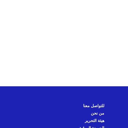
للتواصل معنا
من نحن
هيئة التحرير
الجريدة الورقية