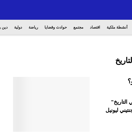
أنشطة ملكية
اقتصاد
مجتمع
حوادث وقضايا
رياضة
دولية
دين و
اريخ
؟
التاريخ"
نتيني ليونيل