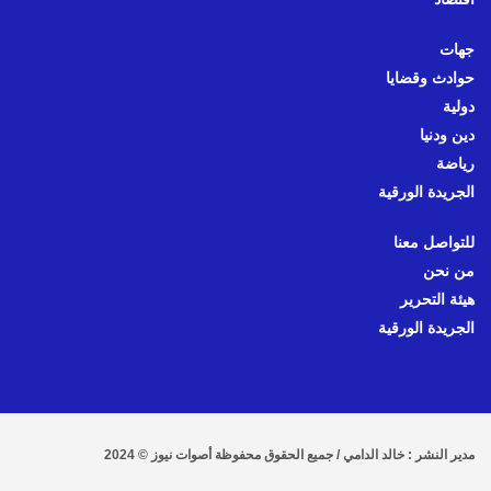
جهات
حوادث وقضايا
دولية
دين ودنيا
رياضة
الجريدة الورقية
للتواصل معنا
من نحن
هيئة التحرير
الجريدة الورقية
مدير النشر : خالد الدامي / جميع الحقوق محفوظة أصوات نيوز © 2024