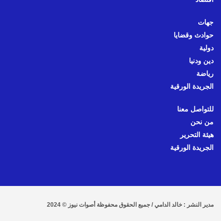
جهات
حوادث وقضايا
دولية
دين ودنيا
رياضة
الجريدة الورقية
للتواصل معنا
من نحن
هيئة التحرير
الجريدة الورقية
مدير النشر : خالد الدامي / جميع الحقوق محفوظة أصوات نيوز © 2024