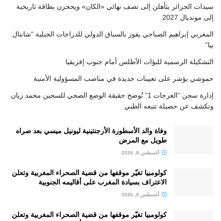
سيدات الجزائر يتأهلن إلى نصف نهائي «الكان» ويحجزن بطاقة تاريخية
إلى مونديال 2027
المغربي إبراهيم الصباحي يفوز بالسباق الدولي للدراجات الجبلية “شانتال
بيا”
التشكيلة الرسمية للبؤات الأطلس أمام جنوب إفريقيا
حموشي يؤشر على تعيينات جديدة في مناصب المسؤولية الأمنية
إدارة سجن “العرجات 1” تُوضح حقيقة الوضع الصحي للسجين محمد زيان
وتكشف عن حصيلة تتبعه الطبي
وفاة والد الأسطورة الأرجنتينية ليونيل ميسي بعد صراه
طويل مع المرض
أغسطس 8, 2026
كولومبيا تغيّر موقفها من قضية الصحراء المغربية وتعلن
الاعتراف بسيادة المغرب على أقاليمه الجنوبية
أغسطس 8, 2026
كولومبيا تغيّر موقفها من قضية الصحراء المغربية وتعلن