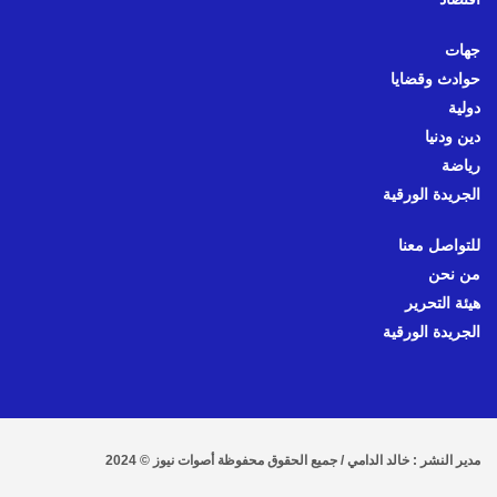
جهات
حوادث وقضايا
دولية
دين ودنيا
رياضة
الجريدة الورقية
للتواصل معنا
من نحن
هيئة التحرير
الجريدة الورقية
مدير النشر : خالد الدامي / جميع الحقوق محفوظة أصوات نيوز © 2024