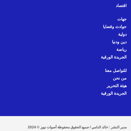
اقتصاد
جهات
حوادث وقضايا
دولية
دين ودنيا
رياضة
الجريدة الورقية
للتواصل معنا
من نحن
هيئة التحرير
الجريدة الورقية
مدير النشر : خالد الدامي / جميع الحقوق محفوظة أصوات نيوز © 2024