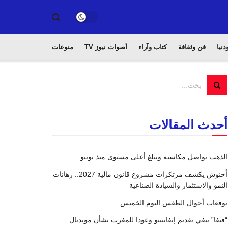
دنيا
فن وثقافة
كتاب وآراء
أصوات نيوز TV
منوعات
أحدث المقالات
الذهب يواصل مكاسبه ويبلغ أعلى مستوى منذ يونيو
أخنوش يكشف مرتكزات مشروع قانون مالية 2027.. رهانات
النمو والاستثمار والسيادة الصناعية
توقعات أحوال الطقس اليوم الخميس
“فيفا” ينفي تقديم إنفانتينو وعودا للمغرب بشأن مونديال