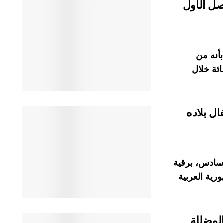
2% خلال الفصل الأول
بأنه من
لتضخم إلى 2,2 في المائة خلال
ل بلاده
لسادس، برقية
رية العربية
لمضللة