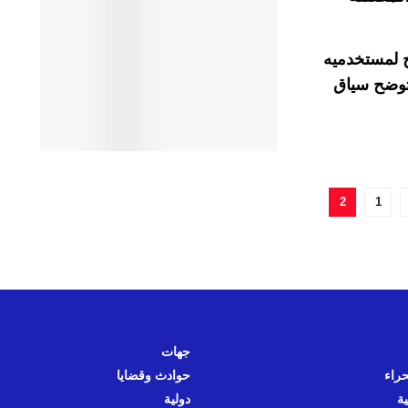
ح لمستخدميه
واشٍ سفلية” (فوتنوتس Footnotes) توضح سياق
2
1
جهات
حراء
حوادث وقضايا
ية
دولية