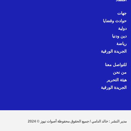
جهات
حوادث وقضايا
دولية
دين ودنيا
رياضة
الجريدة الورقية
للتواصل معنا
من نحن
هيئة التحرير
الجريدة الورقية
مدير النشر : خالد الدامي / جميع الحقوق محفوظة أصوات نيوز © 2024