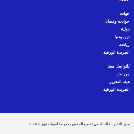
جهات
حوادث وقضايا
دولية
دين ودنيا
رياضة
الجريدة الورقية
للتواصل معنا
من نحن
هيئة التحرير
الجريدة الورقية
مدير النشر : خالد الدامي / جميع الحقوق محفوظة أصوات نيوز © 2024