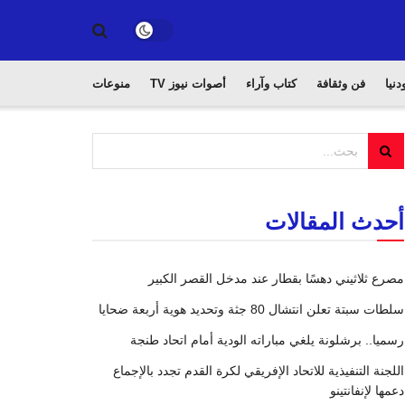
دنيا
فن وثقافة
كتاب وآراء
أصوات نيوز TV
منوعات
أحدث المقالات
مصرع ثلاثيني دهسًا بقطار عند مدخل القصر الكبير
سلطات سبتة تعلن انتشال 80 جثة وتحديد هوية أربعة ضحايا
رسميا.. برشلونة يلغي مباراته الودية أمام اتحاد طنجة
اللجنة التنفيذية للاتحاد الإفريقي لكرة القدم تجدد بالإجماع
دعمها لإنفانتينو