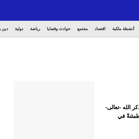
أنشطة ملكية
اقتصاد
مجتمع
حوادث وقضايا
رياضة
دولية
دين و
ر الله -تعالى-
مئنةً في