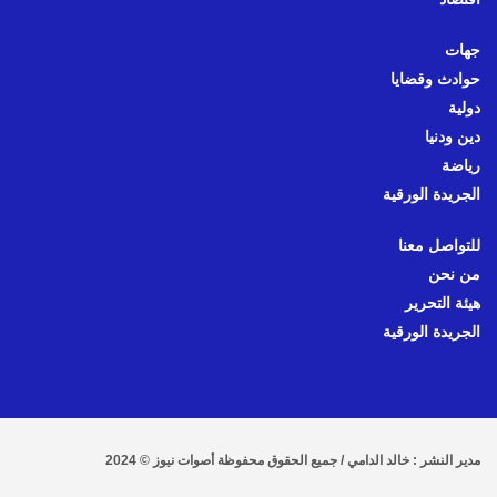
جهات
حوادث وقضايا
دولية
دين ودنيا
رياضة
الجريدة الورقية
للتواصل معنا
من نحن
هيئة التحرير
الجريدة الورقية
مدير النشر : خالد الدامي / جميع الحقوق محفوظة أصوات نيوز © 2024