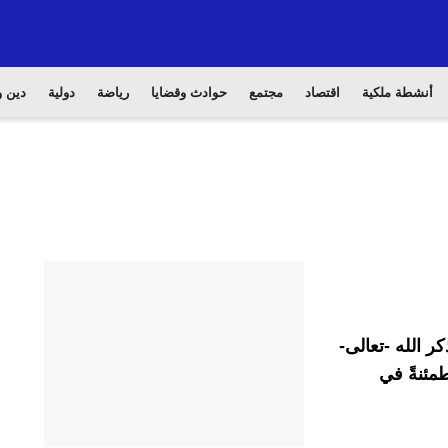
أنشطة ملكية
اقتصاد
مجتمع
حوادث وقضايا
رياضة
دولية
دين و
ر الله -تعالى-
مئنةً في