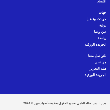
اقتصاد
جهات
حوادث وقضايا
دولية
دين ودنيا
رياضة
الجريدة الورقية
للتواصل معنا
من نحن
هيئة التحرير
الجريدة الورقية
مدير النشر : خالد الدامي / جميع الحقوق محفوظة أصوات نيوز © 2024