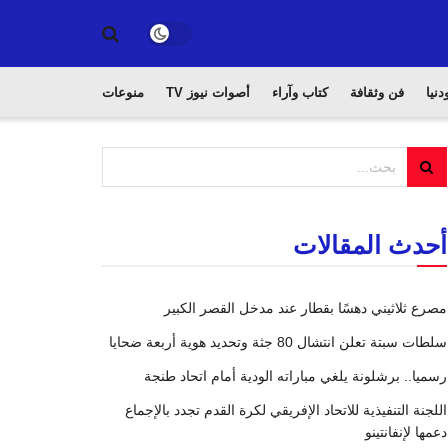
دنيا
فن وثقافة
كتاب وآراء
أصوات نيوز TV
منوعات
أحدث المقالات
مصرع ثلاثيني دهسًا بقطار عند مدخل القصر الكبير
سلطات سبتة تعلن انتشال 80 جثة وتحديد هوية أربعة ضحايا
رسميا.. برشلونة يلغي مباراته الودية أمام اتحاد طنجة
اللجنة التنفيذية للاتحاد الإفريقي لكرة القدم تجدد بالإجماع
دعمها لإنفانتينو