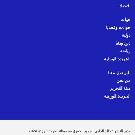
اقتصاد
جهات
حوادث وقضايا
دولية
دين ودنيا
رياضة
الجريدة الورقية
للتواصل معنا
من نحن
هيئة التحرير
الجريدة الورقية
مدير النشر : خالد الدامي / جميع الحقوق محفوظة أصوات نيوز © 2024