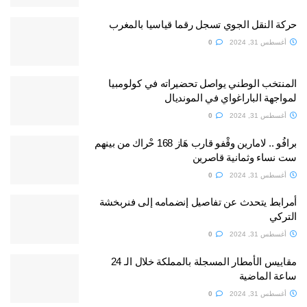
حركة النقل الجوي تسجل رقما قياسيا بالمغرب
أغسطس 31, 2024
0
المنتخب الوطني يواصل تحضيراته في كولومبيا
لمواجهة الباراغواي في المونديال
أغسطس 31, 2024
0
برافُو .. لامارين وقْفو قارب هَاز 168 حْراك من بينهم
ست نساء وثمانية قاصرين
أغسطس 31, 2024
0
أمرابط يتحدث عن تفاصيل إنضمامه إلى فنربخشة
التركي
أغسطس 31, 2024
0
مقاييس الأمطار المسجلة بالمملكة خلال الـ 24
ساعة الماضية
أغسطس 31, 2024
0