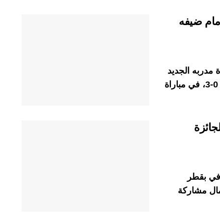
ر أمام ضيفه
 مدربه الجديد
هانزي فليك، أمام فريق موناكو الفرنسي، بنتيجة 0-3، في مباراة
جائزة
افي بقطر
عمال مشاركة