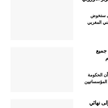
تي ستخوض
ني المغربي
 جميع
م
أن الحكومة
 المؤسساتيين
لى نهائي