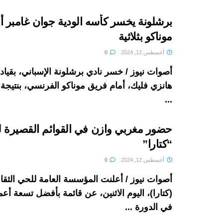
برشلونة ⁦‪يخسر كأسه الودية جوان غامب
موناكو بثلاثية
أغسطس 12, 2024
0
أصوات نيوز / خسر نادي برشلونة الإسباني، بقيادة
...
حضور مغربي وازن في القوائم القصيرة ل
“كتارا”
أغسطس 12, 2024
0
أصوات نيوز / أعلنت المؤسسة العامة للحي الثق
(كتارا)، اليوم الاثنين، عن قائمة بأفضل تسعة أ
في الدورة ...