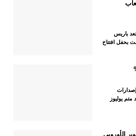
لعاب
تعد باريس
عاب البارالمبية التي تبدأ في 28 غشت بحفل افتتاح
 إصدارات
ليار درهم عند متم يوليوز
بر الأوروبي