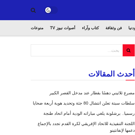
دنيا
فن وثقافة
كتاب وآراء
أصوات نيوز TV
منوعات
أحدث المقالات
مصرع ثلاثيني دهسًا بقطار عند مدخل القصر الكبير
سلطات سبتة تعلن انتشال 80 جثة وتحديد هوية أربعة ضحايا
رسميا.. برشلونة يلغي مباراته الودية أمام اتحاد طنجة
اللجنة التنفيذية للاتحاد الإفريقي لكرة القدم تجدد بالإجماع
دعمها لإنفانتينو