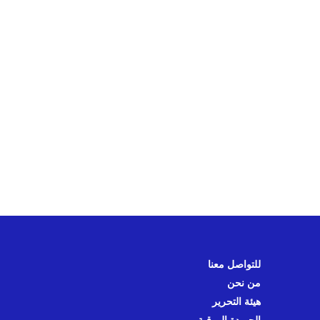
للتواصل معنا
من نحن
هيئة التحرير
الجريدة الورقية