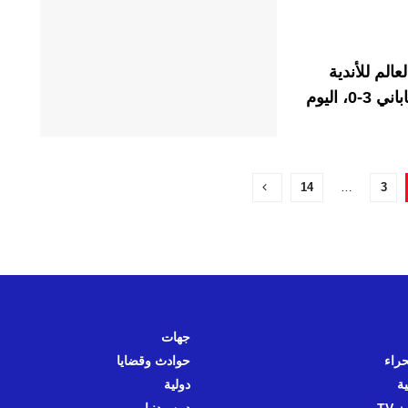
الم للأندية
لكرة القدم، وذلك عقب فوزه على أوروا ريدز الياباني 3-0، اليوم
14
…
3
جهات
حراء
حوادث وقضايا
ية
دولية
 TV
دين ودنيا