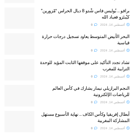
برافو .. بُوليس فاس شْدو 8 ديال الحراس “مْزورين”
كيْبتَزو فعباد الله
أغسطس 14, 2024
0
البحر الأبيض المتوسط يعاود تسجيل درجات حرارة
قياسية
أغسطس 14, 2024
0
تشاد تجدد التأكيد على موقفها الثابت المؤيد للوحدة
الترابية للمغرب
أغسطس 14, 2024
0
النجم البرازيلي نيمار يشارك في كأس العالم
للرياضات الإلكترونية
أغسطس 14, 2024
0
أبطال إفريقيا وكأس الكاف .. نهاية الأسبوع مستهل
المشاركة المغربية
أغسطس 14, 2024
0