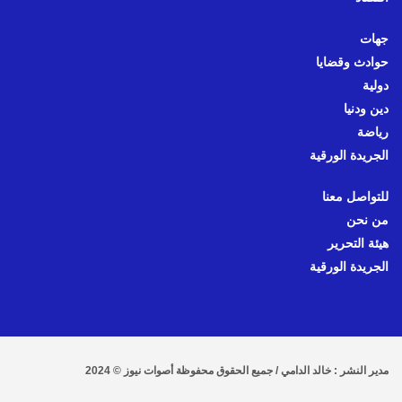
جهات
حوادث وقضايا
دولية
دين ودنيا
رياضة
الجريدة الورقية
للتواصل معنا
من نحن
هيئة التحرير
الجريدة الورقية
مدير النشر : خالد الدامي / جميع الحقوق محفوظة أصوات نيوز © 2024