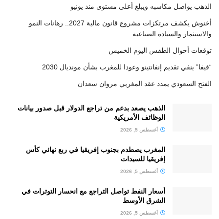
الذهب يواصل مكاسبه ويبلغ أعلى مستوى منذ يونيو
أخنوش يكشف مرتكزات مشروع قانون مالية 2027.. رهانات النمو
والاستثمار والسيادة الصناعية
توقعات أحوال الطقس اليوم الخميس
“فيفا” ينفي تقديم إنفانتينو وعودا للمغرب بشأن مونديال 2030
الفتح السعودي يمدد عقد المغربي مروان سعدان
الذهب يصعد بدعم من تراجع الدولار قبل صدور بيانات
الوظائف الأمريكية
أغسطس 5, 2026
المغرب يصطدم بجنوب إفريقيا في ربع نهائي كأس
إفريقيا للسيدات
أغسطس 5, 2026
أسعار النفط تواصل التراجع مع انحسار التوترات في
الشرق الأوسط
أغسطس 5, 2026