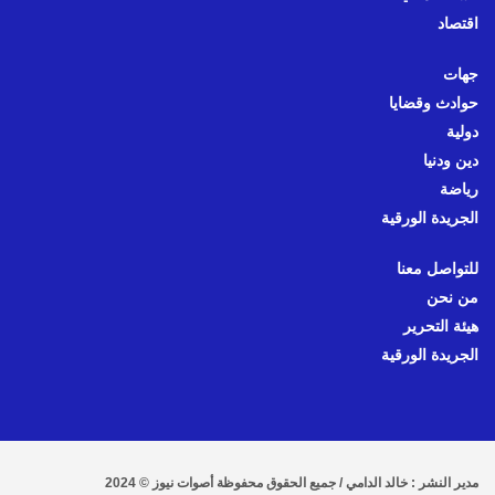
اقتصاد
جهات
حوادث وقضايا
دولية
دين ودنيا
رياضة
الجريدة الورقية
للتواصل معنا
من نحن
هيئة التحرير
الجريدة الورقية
مدير النشر : خالد الدامي / جميع الحقوق محفوظة أصوات نيوز © 2024